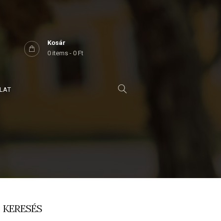
Kosár
0 items
-
0 Ft
LAT
KERESÉS