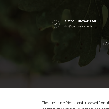
Főoldal
Rólunk
Telefon: +36 24 418 585
info@galpinceszet.hu
Birtokaink
Shop
FŐ
Kapcsolat
The service my friends and I received from t
is unique and different. I would have no he