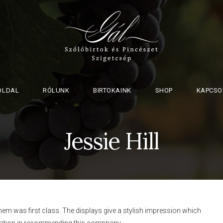
OLDAL
RÓLUNK
BIRTOKAINK
SHOP
KAPCSO
Jessie Hill
hem was first class. The displays give a stylish impression which
sitation in recommending this compnany.