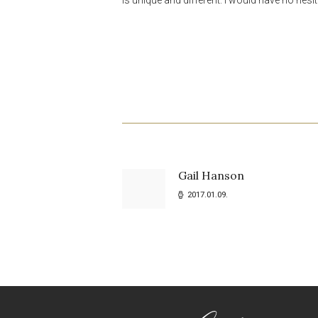
BEJEGYZÉS
NAVIGÁCIÓ
Gail Hanson
Previous
2017.01.09.
post: