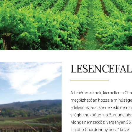
LESENCEFA
A fehérboroknak, kiemelten a Ch
megbízhatóan hozza a minőséget
érlelésű évjárat kiemelkedő nemz
világbajnokságon, a Burgundiába
Monde nemzetközi versenyen 36 or
legjobb Chardonnay bora” közé.