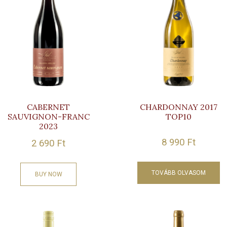
CABERNET
CHARDONNAY 2017
SAUVIGNON-FRANC
TOP10
2023
8 990
Ft
2 690
Ft
TOVÁBB OLVASOM
BUY NOW