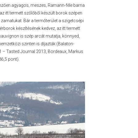
llemzően agyagos, meszes, Ramann-féle barna
z itt termett szőlőből készült borok szépen
amatukat. Bár a termőterület a szigetcsépi
rborok készítésének kedvez, az itt termett
sauvignon is szép arcát mutatja, könnyed,
emzetközi szinten is díjazták (Balaton-
11 – Tasted Journal 2013, Bordeaux, Markus
6,5 pont).