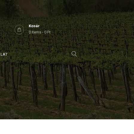
Kosár
0 items
-
0 Ft
OLAT