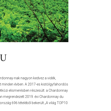
LU
ardonnay-nak nagyon kedvez a vidék,
 minden évben. A 2017-es kistölgyfahordós
etközi elismerésben részesült: a Chardonnay
n megrendezett 2019. évi Chardonnay du
szág 696 tételéből bekerült „A világ TOP10