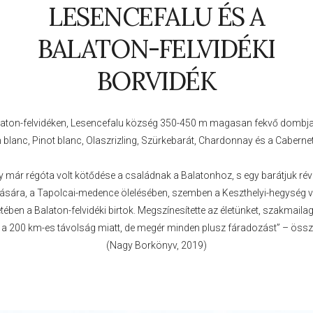
LESENCEFALU ÉS A
BALATON-FELVIDÉKI
BORVIDÉK
laton-felvidéken, Lesencefalu község 350-450 m magasan fekvő dombjain
 blanc, Pinot blanc, Olaszrizling, Szürkebarát, Chardonnay és a Cabernet
y már régóta volt kötődése a családnak a Balatonhoz, s egy barátjuk rév
sára, a Tapolcai-medence ölelésében, szemben a Keszthelyi-hegység v
ében a Balaton-felvidéki birtok. Megszínesítette az életünket, szakmailag 
a 200 km-es távolság miatt, de megér minden plusz fáradozást” – összegz
(Nagy Borkönyv, 2019)