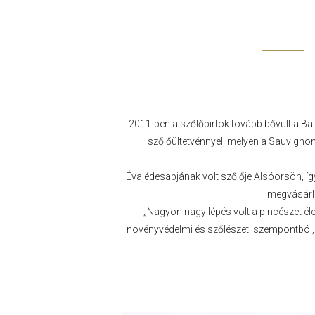
2011-ben a szőlőbirtok tovább bővült a Ba
szőlőültetvénnyel, melyen a Sauvignon
Éva édesapjának volt szőlője Alsóörsön, íg
megvásárlá
„Nagyon nagy lépés volt a pincészet élet
növényvédelmi és szőlészeti szempontból, 