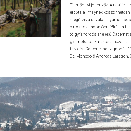
Termőhelyi jellemzők: A talaj je
erdőtalaj, melynek köszönhetően a
megőrzik a savakat, gyümölcsös z
birtokhoz hasonlóan főként a fehé
tölgyfahordós érlelésű Cabernet 
gyümölcsös karakterét hazai és n
felvidéki Cabernet sauvignon 20
Del Monego & Andreas Larsson, 8