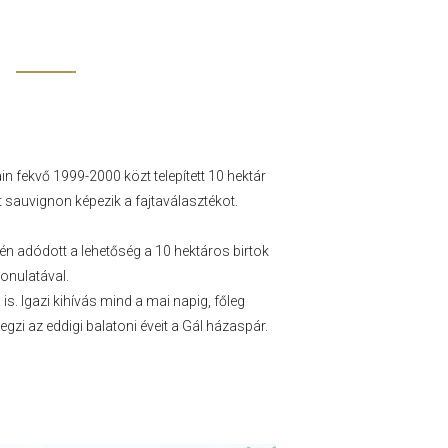
 fekvő 1999-2000 közt telepített 10 hektár
 sauvignon képezik a fajtaválasztékot.
én adódott a lehetőség a 10 hektáros birtok
onulatával.
is. Igazi kihívás mind a mai napig, főleg
i az eddigi balatoni éveit a Gál házaspár.