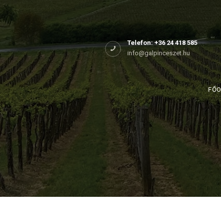
Főoldal
Rólunk
Telefon: +36 24 418 585
info@galpinceszet.hu
Birtokaink
Shop
FŐ
Kapcsolat