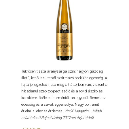
Tükrösen tiszta aranysárga szín; nagyon gazdag
illatú, késői szüretből származó borkülönlegesség. A
fajta jellegzetes illata még a háttérben van, viszont a
hibátlanul szép töppedt szőlő és a rövid ászkolás
karaktere tökéletes harmóniában egyesül. Remek az
édesség és a savak egyensúlya. Nagy bor, amit
érlelni is lehet és érdemes.
VinCE Magazin – Késői
szüretelésű Rajnai rizling 2017-es évjáratáról