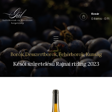
Főoldal
Rólunk
Kosár
0 items
-
0 Ft
Birtokaink
Shop
Kapcsolat
Borok
,
Desszertborok
,
Fehérborok
,
Kunság
Késői szüretelésű Rajnai rizling 2023