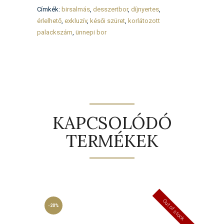
Címkék:
birsalmás
,
desszertbor
,
díjnyertes
,
érlelhető
,
exkluzív
,
késői szüret
,
korlátozott
palackszám
,
ünnepi bor
KAPCSOLÓDÓ
TERMÉKEK
Out of stock
-20%