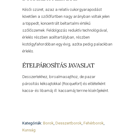
Késői szüret, azaz a relatív cukorgyarapodást
követően a szőlőfürtben nagy arányban voltak jelen
a töppedt, koncentrált beltartalmi értékű
szőlőszemek. Feldolgozás reduktív technológiával,
érlelés részben acéltartályban, részben
kistölgyfahordóban egy évig, azóta pedig palackban
érlelés.
ÉTELPÁROSÍTÁS JAVASLAT
Desszertekhez, birsalmasajthoz, de pazar
párosítás kéksajtokkal (Rocquefort) és előételként
kacsa- és libamáj ill. kacsamáj terrine kísérőjeként.
Kategóriák:
Borok
,
Desszertborok
,
Fehérborok
,
Kunság