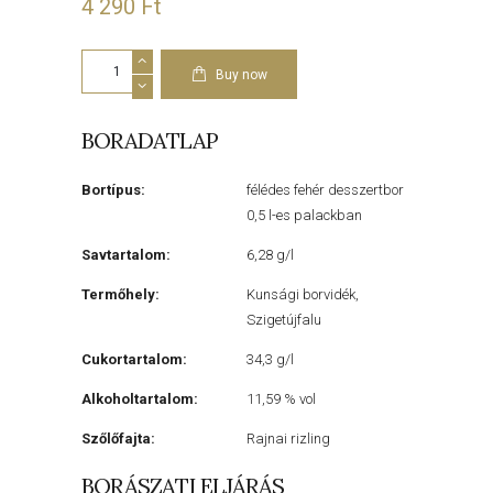
4 290
Ft
Késői
szüretelésű
Buy now
Rajnai
rizling
2023
BORADATLAP
mennyiség
Bortípus:
félédes fehér desszertbor
0,5 l-es palackban
Savtartalom:
6,28 g/l
Termőhely:
Kunsági borvidék,
Szigetújfalu
Cukortartalom:
34,3 g/l
Alkoholtartalom:
11,59 % vol
Szőlőfajta:
Rajnai rizling
BORÁSZATI ELJÁRÁS