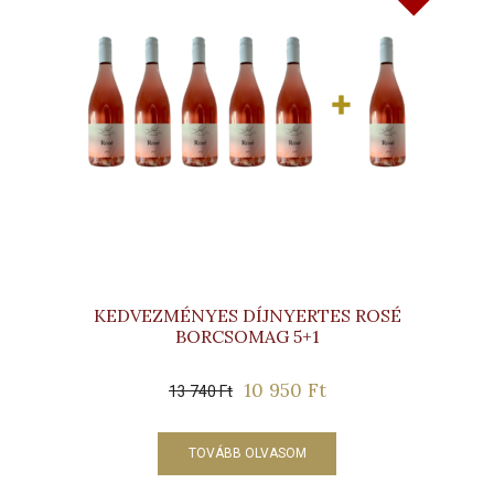
KEDVEZMÉNYES DÍJNYERTES ROSÉ
BORCSOMAG 5+1
10 950
Ft
Original
Current
13 740
Ft
price
price
was:
is:
TOVÁBB OLVASOM
13
10
740 Ft.
950 Ft.