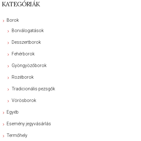
KATEGÓRIÁK
Borok
Borválogatások
Desszertborok
Fehérborok
Gyöngyözőborok
Rozéborok
Tradicionális pezsgők
Vörösborok
Egyéb
Esemény jegyvásárlás
Termőhely