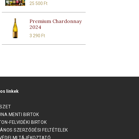
25 500
Ft
Premium Chardonnay
2024
3 290
Ft
os linkek
ÉSZET
UNA MENTI BIRTOK
ON-FELVIDÉKI BIRTOK
ÁNOS SZERZŐDÉSI FELTÉTELEK
VÉDELMI TÁJÉKOZTATÓ