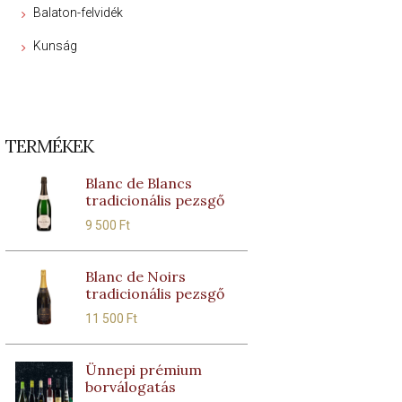
Balaton-felvidék
Kunság
TERMÉKEK
Blanc de Blancs
tradicionális pezsgő
9 500
Ft
Blanc de Noirs
tradicionális pezsgő
11 500
Ft
Ünnepi prémium
borválogatás