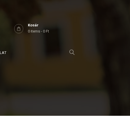
Kosár
0 items
-
0 Ft
LAT