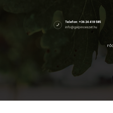
Főoldal
Rólunk
Telefon: +36 24 418 585
info@galpinceszet.hu
Birtokaink
Shop
FŐ
Kapcsolat