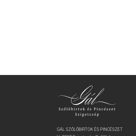
GÁL SZŐLŐBIRTOK ÉS PINCÉSZET