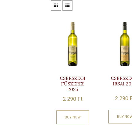
CSERSZEGI
CSERSZE
FŰSZERES
IRSAI 2
2025
2 290
2 290
Ft
BUY NO
BUY NOW