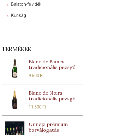
Balaton-felvidék
Kunság
TERMÉKEK
Blanc de Blancs
tradicionális pezsgő
9 500
Ft
Blanc de Noirs
tradicionális pezsgő
11 500
Ft
Ünnepi prémium
borválogatás