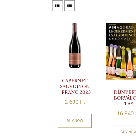
CABERNET
SAUVIGNON
DÍJNYER
-FRANC 2023
BORVÁL
2 690
Ft
TÁS
16 840
BUY NOW
BUY NO