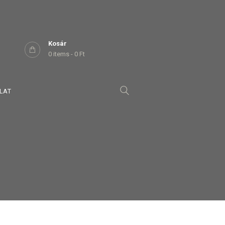
Kosár
0 items
-
0 Ft
LAT