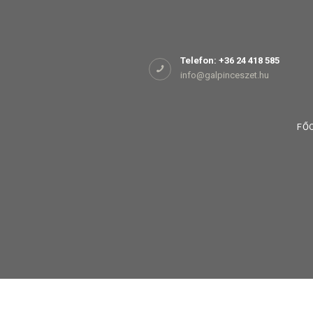
Főoldal
Rólunk
Telefon: +36 24 418 585
info@galpinceszet.hu
Birtokaink
Shop
FŐ
Kapcsolat