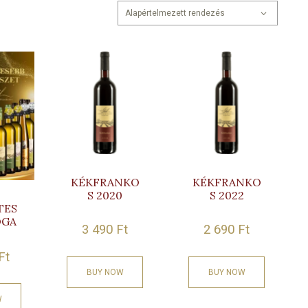
KÉKFRANKO
KÉKFRANKO
S 2020
S 2022
TES
OGA
3 490
Ft
2 690
Ft
Ft
BUY NOW
BUY NOW
W