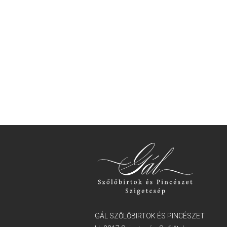
GÁL SZŐLŐBIRTOK ÉS PINCÉSZET