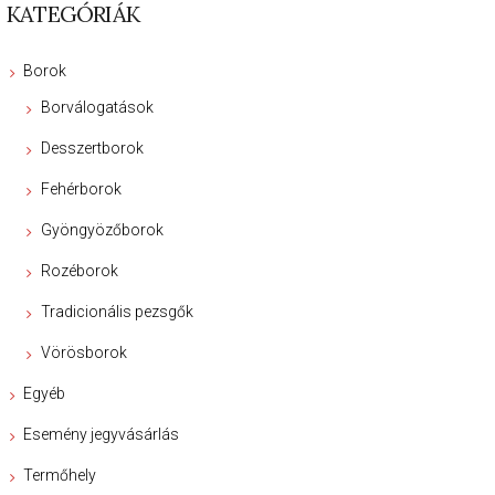
KATEGÓRIÁK
Borok
Borválogatások
Desszertborok
Fehérborok
Gyöngyözőborok
Rozéborok
Tradicionális pezsgők
Vörösborok
Egyéb
Esemény jegyvásárlás
Termőhely