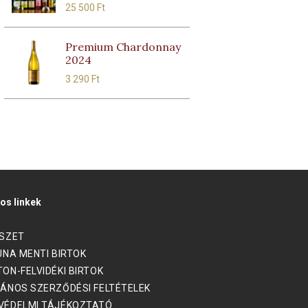
25 500
Ft
Premium Chardonnay
2024
3 290
Ft
os linkek
ÉSZET
UNA MENTI BIRTOK
ON-FELVIDÉKI BIRTOK
ÁNOS SZERZŐDÉSI FELTÉTELEK
VÉDELMI TÁJÉKOZTATÓ