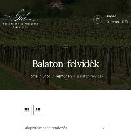
Főoldal
Rólunk
Kosár
0 items
-
0 Ft
Birtokaink
Shop
Kapcsolat
Balaton-felvidék
Home
Shop
Termőhely
Balaton-felvidék