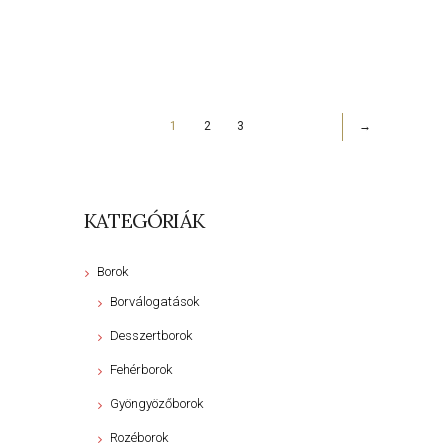
1
2
3
→
KATEGÓRIÁK
Borok
Borválogatások
Desszertborok
Fehérborok
Gyöngyözőborok
Rozéborok