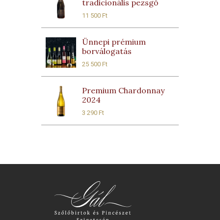
tradicionális pezsgő
11 500
Ft
Ünnepi prémium
borválogatás
25 500
Ft
Premium Chardonnay
2024
3 290
Ft