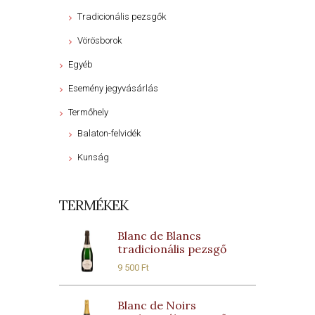
Tradicionális pezsgők
Vörösborok
Egyéb
Esemény jegyvásárlás
Termőhely
Balaton-felvidék
Kunság
TERMÉKEK
Blanc de Blancs
tradicionális pezsgő
9 500
Ft
Blanc de Noirs