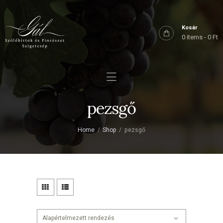
Főoldal
Rólunk
Kosár
0 items
-
0 Ft
Birtokaink
Shop
Kapcsolat
pezsgő
Home
Shop
pezsgő