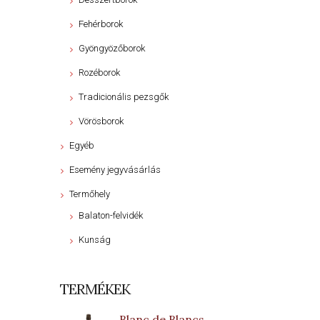
Fehérborok
Gyöngyözőborok
Rozéborok
Tradicionális pezsgők
Vörösborok
Egyéb
Esemény jegyvásárlás
Termőhely
Balaton-felvidék
Kunság
TERMÉKEK
Blanc de Blancs