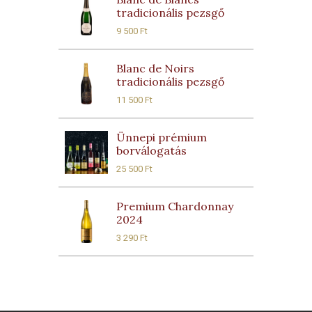
tradicionális pezsgő
9 500
Ft
Blanc de Noirs
tradicionális pezsgő
11 500
Ft
Ünnepi prémium
borválogatás
25 500
Ft
Premium Chardonnay
2024
3 290
Ft