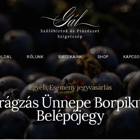
OLDAL
RÓLUNK
BIRTOKAINK
SHOP
KAPCSO
Egyéb
,
Esemény jegyvásárlás
irágzás Ünnepe Borpikn
Belépőjegy