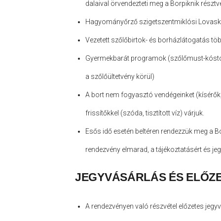
dalaival örvendezteti meg a Borpiknik résztv
Hagyományőrző szigetszentmiklósi Lovask
Vezetett szőlőbirtok- és borházlátogatás t
Gyermekbarát programok (szőlőmust-kóstol
a szőlőültetvény körül)
A bort nem fogyasztó vendégeinket (kísérők
frissítőkkel (szóda, tisztított víz) várjuk.
Esős
idő
esetén beltéren rendezzük meg a Bo
rendezvény elmarad, a tájékoztatásért és jeg
JEGYVÁSÁRLÁS ÉS ELŐZE
A rendezvényen való részvétel előzetes jegy