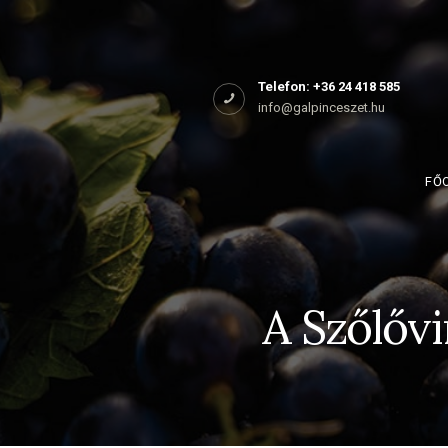
Főoldal
Rólunk
Telefon: +36 24 418 585
info@galpinceszet.hu
Birtokaink
Shop
FŐ
Kapcsolat
A Szőlőv