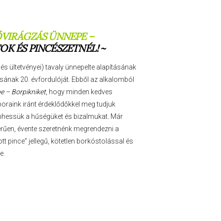
ŐVIRÁGZÁS ÜNNEPE –
OK ÉS PINCÉSZETNÉL! ~
s ültetvényei) tavaly ünnepelte alapításának
ásának 20. évfordulóját. Ebből az alkalomból
e – Borpikniket
, hogy minden kedves
boraink iránt érdeklődőkkel meg tudjuk
önhessük a hűségüket és bizalmukat. Már
rűen, évente szeretnénk megrendezni a
tt pince” jellegű, kötetlen borkóstolással és
e.