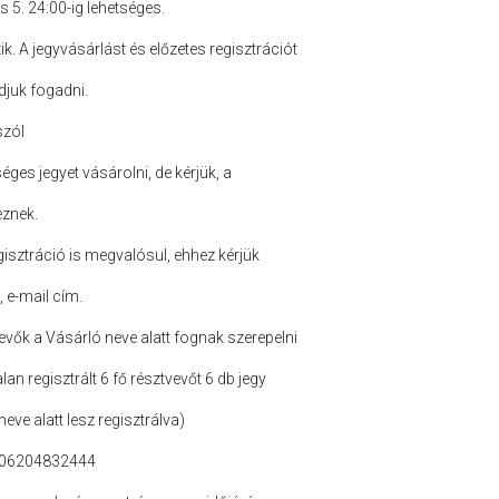
s 5. 24:00-ig lehetséges.
k. A jegyvásárlást és előzetes regisztrációt
djuk fogadni.
szól
es jegyet vásárolni, de kérjük, a
eznek.
gisztráció is megvalósul, ehhez kérjük
 e-mail cím.
evők a Vásárló neve alatt fognak szerepelni
lan regisztrált 6 fő résztvevőt 6 db jegy
eve alatt lesz regisztrálva)
, 06204832444