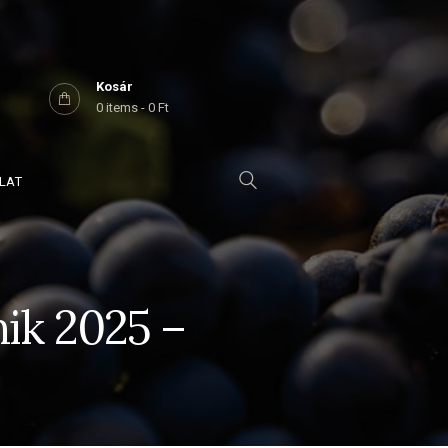
Kosár
0 items
-
0 Ft
LAT
ik 2025 –