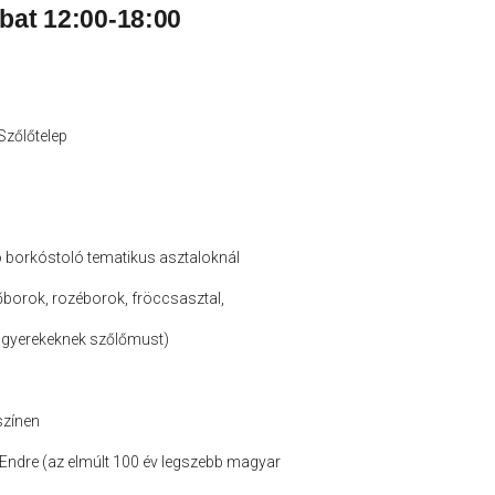
bat 12:00-18:00
Szőlőtelep
 borkóstoló tematikus asztaloknál
őborok, rozéborok, fröccsasztal,
, gyerekeknek szőlőmust)
színen
 Endre (az elmúlt 100 év legszebb magyar