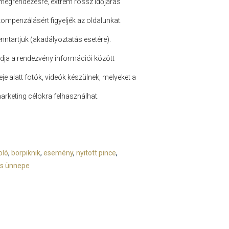
 megrendezésre, extrém rossz időjárás
kompenzálásért figyeljék az oldalunkat.
nntartjuk (akadályoztatás esetére).
adja a rendezvény információi között
eje alatt fotók, videók készülnek, melyeket a
arketing célokra felhasználhat.
oló
,
borpiknik
,
esemény
,
nyitott pince
,
ás ünnepe