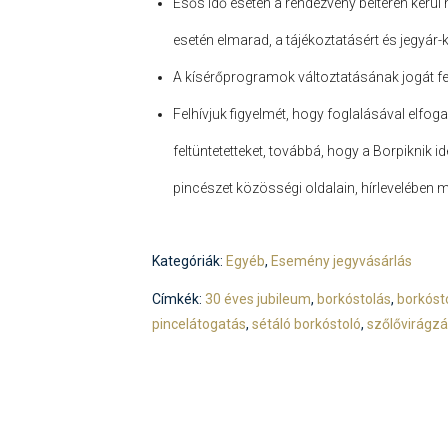
Esős idő esetén a rendezvény beltéren kerül
esetén elmarad, a tájékoztatásért és jegyár-
A kísérőprogramok
változtatásának jogát fe
Felhívjuk figyelmét, hogy foglalásával elfog
feltüntetetteket, továbbá, hogy a Borpiknik id
pincészet közösségi oldalain, hírlevelében m
Kategóriák:
Egyéb
,
Esemény jegyvásárlás
Címkék:
30 éves jubileum
,
borkóstolás
,
borkóst
pincelátogatás
,
sétáló borkóstoló
,
szőlővirágz