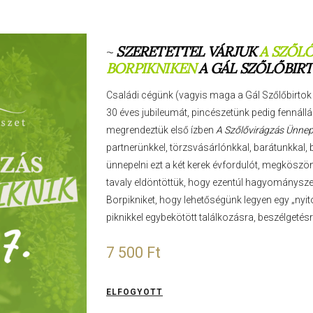
~
SZERETETTEL VÁRJUK
A SZŐL
BORPIKNIKEN
A GÁL SZŐLŐBIRT
Családi cégünk (vagyis maga a Gál Szőlőbirtok é
30 éves jubileumát, pincészetünk pedig fennáll
megrendeztük első ízben
A Szőlővirágzás Ünnep
partnerünkkel, törzsvásárlónkkal, barátunkkal, 
ünnepelni ezt a két kerek évfordulót, megkösz
tavaly eldöntöttük, hogy ezentúl hagyománysze
Borpikniket, hogy lehetőségünk legyen egy „nyito
piknikkel egybekötött találkozásra, beszélgetésr
7 500
Ft
ELFOGYOTT