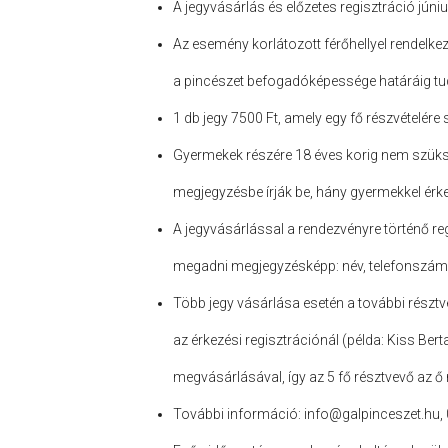
A jegyvásárlás és előzetes regisztráció júniu
Az esemény korlátozott férőhellyel rendelkezi
a pincészet befogadóképessége határáig tu
1 db jegy 7500 Ft, amely egy fő részvételére 
Gyermekek részére 18 éves korig nem szükség
megjegyzésbe írják be, hány gyermekkel érk
A jegyvásárlással a rendezvényre történő re
megadni megjegyzésképp: név, telefonszám,
Több jegy vásárlása esetén a további résztv
az érkezési regisztrációnál (példa: Kiss Berta
megvásárlásával, így az 5 fő résztvevő az ő n
További információ: info@galpinceszet.hu