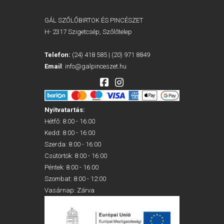
GÁL SZŐLŐBIRTOK ÉS PINCÉSZET
H- 2317 Szigetcsép, Szőlőtelep
Telefon:
(24) 418 585
|
(20) 971 8849
Email
:
info@galpinceszet.hu
Nyitvatartás:
Hétfő: 8:00 - 16:00
Kedd: 8:00 - 16:00
Szerda: 8:00 - 16:00
Csütörtök: 8:00 - 16:00
Péntek: 8:00 - 16:00
Szombat: 8:00 - 12:00
Vasárnap: Zárva