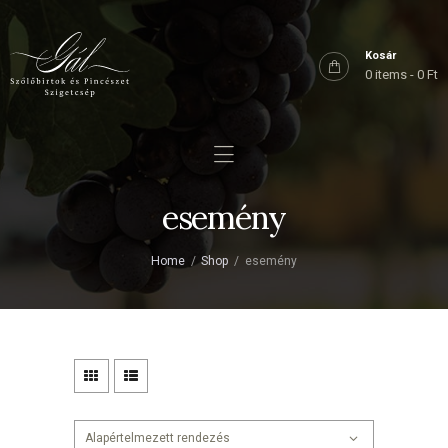
Főoldal
Rólunk
Kosár
0 items
-
0 Ft
Birtokaink
Shop
Kapcsolat
esemény
Home
Shop
esemény