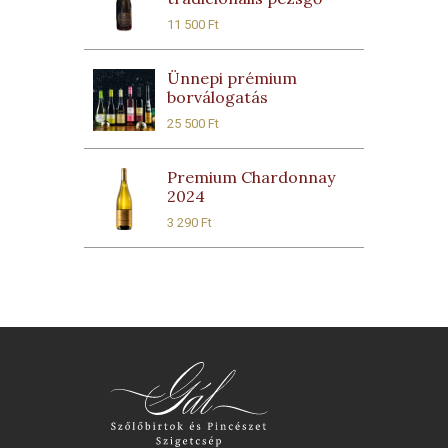
11 500
Ft
Ünnepi prémium
borválogatás
25 500
Ft
Premium Chardonnay
2024
3 290
Ft