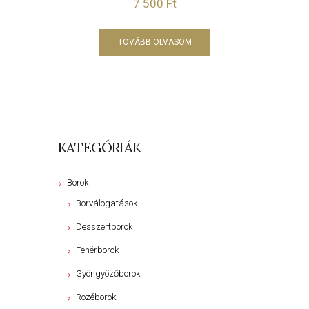
7 500
Ft
TOVÁBB OLVASOM
KATEGÓRIÁK
Borok
Borválogatások
Desszertborok
Fehérborok
Gyöngyözőborok
Rozéborok