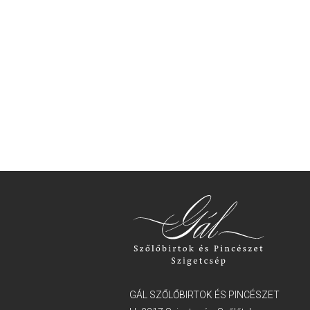
GÁL SZŐLŐBIRTOK ÉS PINCÉSZET