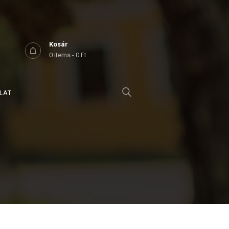
Kosár
0 items
-
0 Ft
LAT