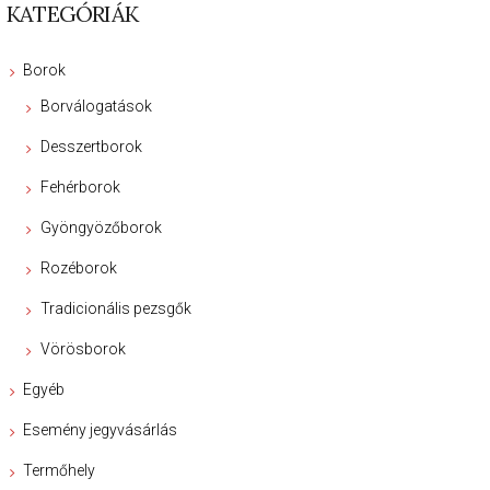
KATEGÓRIÁK
Borok
Borválogatások
Desszertborok
Fehérborok
Gyöngyözőborok
Rozéborok
Tradicionális pezsgők
Vörösborok
Egyéb
Esemény jegyvásárlás
Termőhely