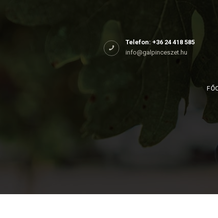
Főoldal
Rólunk
Telefon: +36 24 418 585
info@galpinceszet.hu
Birtokaink
Shop
FŐ
Kapcsolat