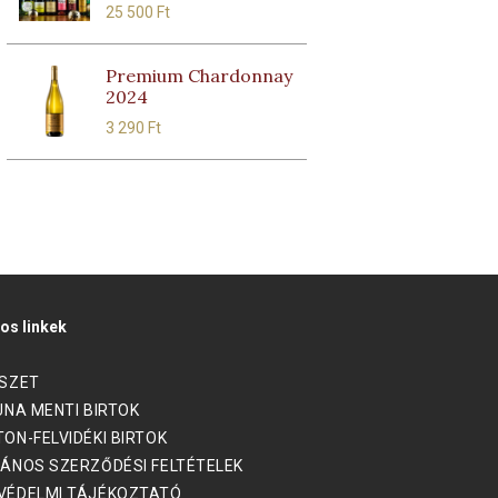
25 500
Ft
Premium Chardonnay
2024
3 290
Ft
os linkek
ÉSZET
UNA MENTI BIRTOK
ON-FELVIDÉKI BIRTOK
ÁNOS SZERZŐDÉSI FELTÉTELEK
VÉDELMI TÁJÉKOZTATÓ