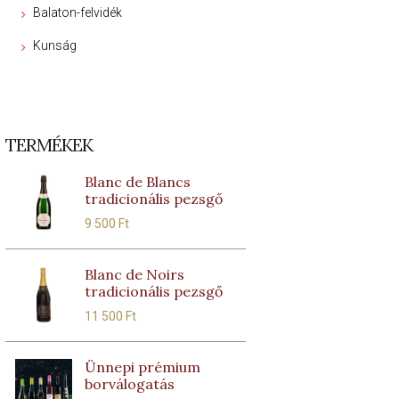
Balaton-felvidék
Kunság
TERMÉKEK
Blanc de Blancs
tradicionális pezsgő
9 500
Ft
Blanc de Noirs
tradicionális pezsgő
11 500
Ft
Ünnepi prémium
borválogatás