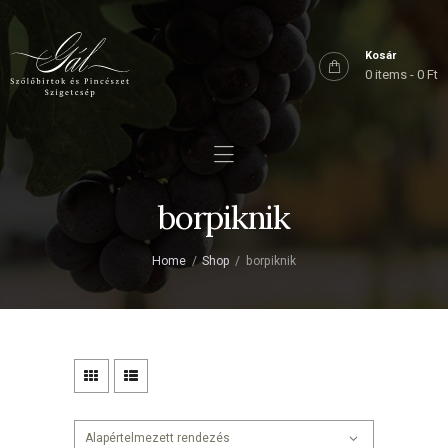
Főoldal
Rólunk
Kosár
0 items
-
0 Ft
Birtokaink
Shop
Kapcsolat
borpiknik
Home
Shop
borpiknik