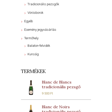
Tradicionális pezsgők
Vörösborok
Egyéb
Esemény jegyvásárlás
Termőhely
Balaton-felvidék
Kunság
TERMÉKEK
Blanc de Blancs
tradicionális pezsgő
9 500
Ft
Blanc de Noirs
tradicionális pezsgő