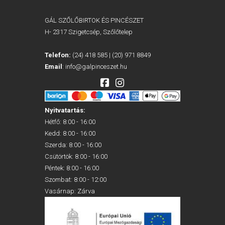
GÁL SZŐLŐBIRTOK ÉS PINCÉSZET
H- 2317 Szigetcsép, Szőlőtelep
Telefon:
(24) 418 585
|
(20) 971 8849
Email
:
info@galpinceszet.hu
Nyitvatartás:
Hétfő: 8:00 - 16:00
Kedd: 8:00 - 16:00
Szerda: 8:00 - 16:00
Csütörtök: 8:00 - 16:00
Péntek: 8:00 - 16:00
Szombat: 8:00 - 12:00
Vasárnap: Zárva