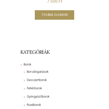
7 500
Ft
TOVÁBB OLVASOM
KATEGÓRIÁK
Borok
Borválogatások
Desszertborok
Fehérborok
Gyöngyözőborok
Rozéborok