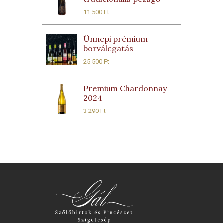
11 500
Ft
Ünnepi prémium
borválogatás
25 500
Ft
Premium Chardonnay
2024
3 290
Ft