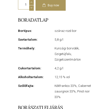
Gál
Rosé
Buy now
cuvée
2025
mennyiség
BORADATLAP
Bortípus:
száraz rozé bor
Savtartalom:
5,8 g/l
Termőhely:
Kunsági borvidék,
Szigetújfalu,
Szigetszentmárton
Cukortartalom:
4,2 g/l
Alkoholtartalom:
12,15 % vol
Szőlőfajta:
Kékfrankos 33%, Cabernet
sauvignon 33%, Pinot noir
33%
BORÁSZATI ELJÁRÁS