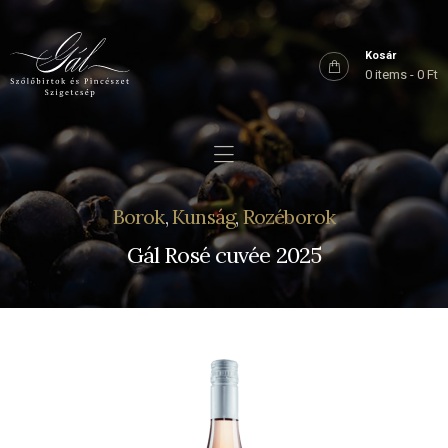
Főoldal
Rólunk
Kosár
0 items
-
0 Ft
Birtokaink
Shop
Kapcsolat
Borok
,
Kunság
,
Rozéborok
Gál Rosé cuvée 2025