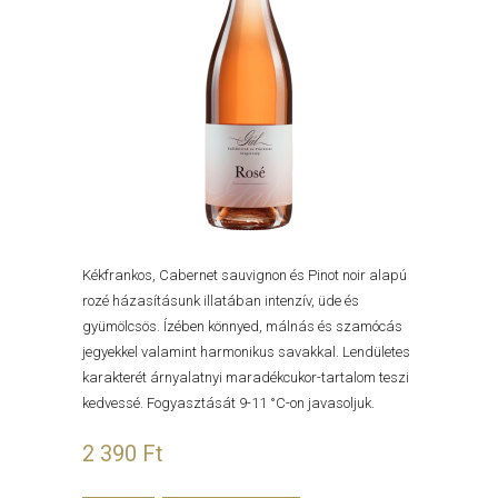
Kékfrankos, Cabernet sauvignon és Pinot noir alapú
rozé házasításunk illatában intenzív, üde és
gyümölcsös. Ízében könnyed, málnás és szamócás
jegyekkel valamint harmonikus savakkal. Lendületes
karakterét árnyalatnyi maradékcukor-tartalom teszi
kedvessé. Fogyasztását 9-11 °C-on javasoljuk.
2 390
Ft