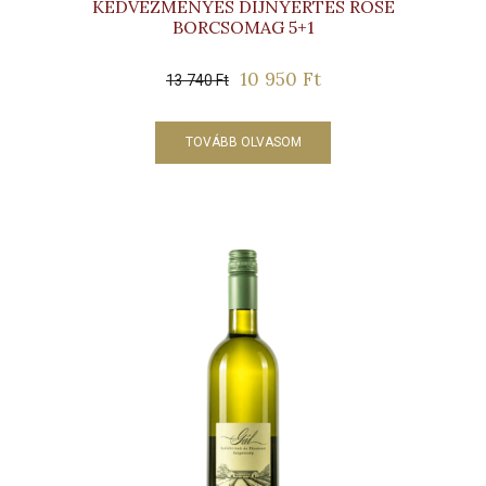
KEDVEZMÉNYES DÍJNYERTES ROSÉ
BORCSOMAG 5+1
10 950
Ft
Original
Current
13 740
Ft
price
price
was:
is:
TOVÁBB OLVASOM
13
10
740 Ft.
950 Ft.