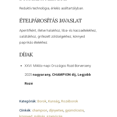
Reduktív technológia, érlelés acéltartályban.
ÉTELPÁROSÍTÁS JAVASLAT
Aperitifként, illetve halakhoz, liba- és kacsaételekhez,
salátákhoz, grillezett zöldségekhez, könnyed
paprikás ételekhez.
DÍJAK
XXVI. Miklós-napi Országos Rozé Borverseny
2025
nagyarany, CHAMPION díj, Legjobb
Rozé
Kategóriák:
Borok
,
Kunság
,
Rozéborok
Címkék:
champion
,
díjnyertes
,
gyümölcsös
,
könnyed
,
málnás
,
szamócás