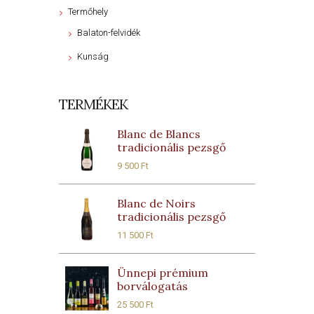
Termőhely
Balaton-felvidék
Kunság
TERMÉKEK
Blanc de Blancs
tradicionális pezsgő
9 500
Ft
Blanc de Noirs
tradicionális pezsgő
11 500
Ft
Ünnepi prémium
borválogatás
25 500
Ft