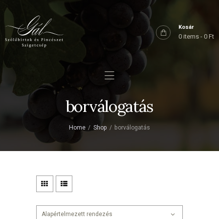
Főoldal
Rólunk
Kosár
0 items
-
0 Ft
Birtokaink
Shop
Kapcsolat
borválogatás
Home
Shop
borválogatás