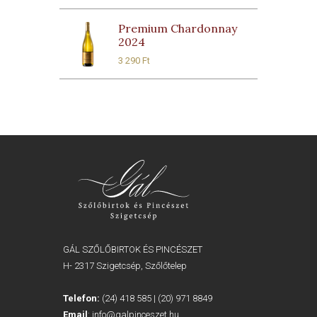
Premium Chardonnay
2024
3 290
Ft
GÁL SZŐLŐBIRTOK ÉS PINCÉSZET
H- 2317 Szigetcsép, Szőlőtelep
Telefon:
(24) 418 585
|
(20) 971 8849
Email
:
info@galpinceszet.hu