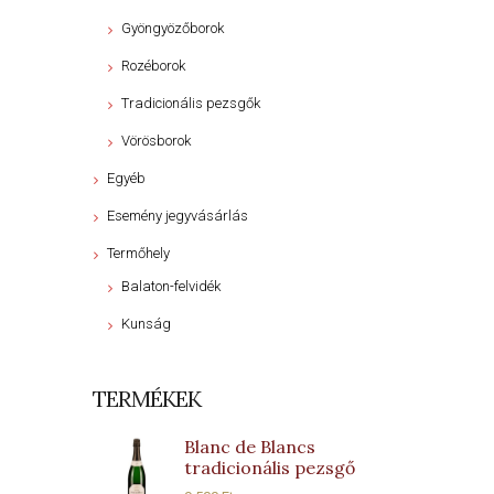
Gyöngyözőborok
Rozéborok
Tradicionális pezsgők
Vörösborok
Egyéb
Esemény jegyvásárlás
Termőhely
Balaton-felvidék
Kunság
TERMÉKEK
Blanc de Blancs
tradicionális pezsgő