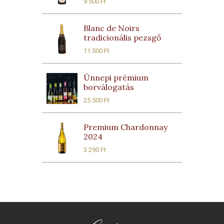
9 500
Ft
Blanc de Noirs
tradicionális pezsgő
11 500
Ft
Ünnepi prémium
borválogatás
25 500
Ft
Premium Chardonnay
2024
3 290
Ft