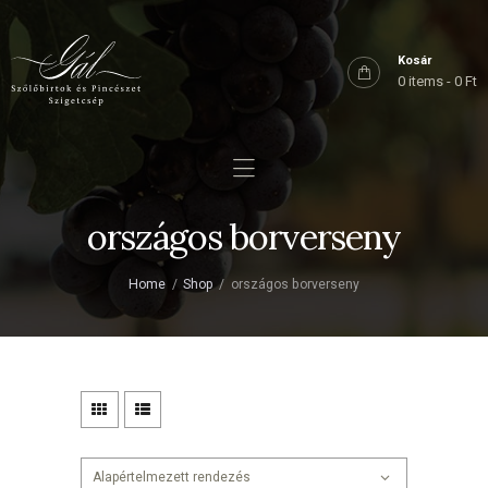
Főoldal
Rólunk
Kosár
0 items
-
0 Ft
Birtokaink
Shop
Kapcsolat
országos borverseny
Home
Shop
országos borverseny