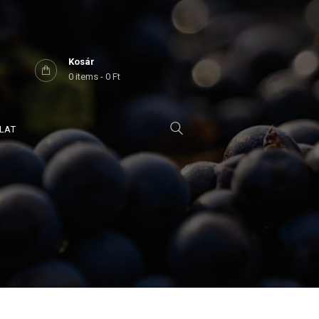
Kosár
0 items
-
0 Ft
LAT