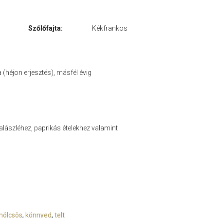
Szőlőfajta:
Kékfrankos
héjon erjesztés), másfél évig
lászléhez, paprikás ételekhez valamint
mölcsös
,
könnyed
,
telt