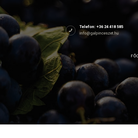
Főoldal
Rólunk
Telefon: +36 24 418 585
info@galpinceszet.hu
Birtokaink
Shop
FŐ
Kapcsolat