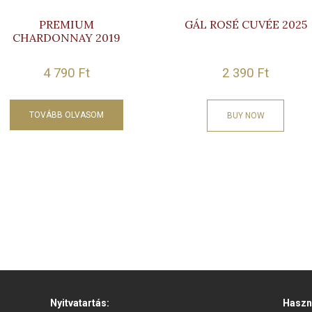
PREMIUM
GÁL ROSÉ CUVÉE 2025
CHARDONNAY 2019
4 790
Ft
2 390
Ft
TOVÁBB OLVASOM
BUY NOW
Nyitvatartás:
Haszn