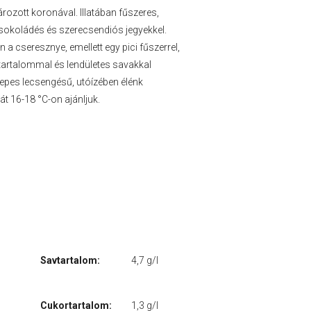
ározott koronával. Illatában fűszeres,
sokoládés és szerecsendiós jegyekkel.
a cseresznye, emellett egy pici fűszerrel,
ntartalommal és lendületes savakkal
zepes lecsengésű, utóízében élénk
t 16-18 °C-on ajánljuk.
Savtartalom:
4,7 g/l
Cukortartalom:
1,3 g/l