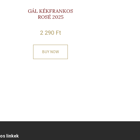
GÁL KÉKFRANKOS
ROSÉ 2025
2 290
Ft
BUY NOW
os linkek