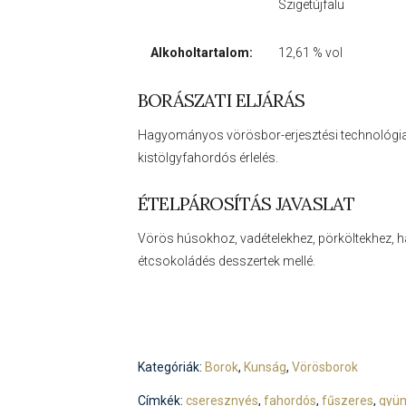
Szigetújfalu
Alkoholtartalom:
12,61 % vol
BORÁSZATI ELJÁRÁS
Hagyományos vörösbor-erjesztési technológia (
kistölgyfahordós érlelés.
ÉTELPÁROSÍTÁS JAVASLAT
Vörös húsokhoz, vadételekhez, pörköltekhez, ha
étcsokoládés desszertek mellé.
Kategóriák:
Borok
,
Kunság
,
Vörösborok
Címkék:
cseresznyés
,
fahordós
,
fűszeres
,
gyü