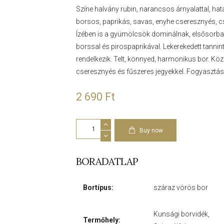
Színe halvány rubin, narancsos árnyalattal, hat
borsos, paprikás, savas, enyhe cseresznyés, c
Ízében is a gyümölcsök dominálnak, elsősorban 
borssal és pirospaprikával. Lekerekedett tanni
rendelkezik. Telt, könnyed, harmonikus bor. Kö
cseresznyés és fűszeres jegyekkel. Fogyasztásá
2 690
Ft
Kékfrankos
2022
Buy now
mennyiség
BORADATLAP
Bortípus:
száraz vörös bor
Kunsági borvidék,
Termőhely: