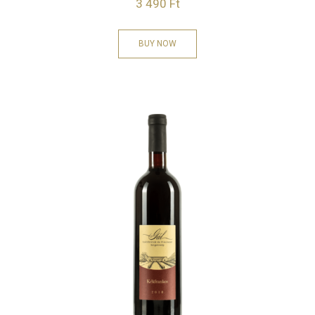
3 490
Ft
BUY NOW