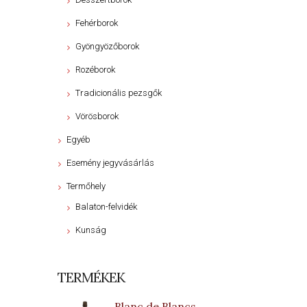
Fehérborok
Gyöngyözőborok
Rozéborok
Tradicionális pezsgők
Vörösborok
Egyéb
Esemény jegyvásárlás
Termőhely
Balaton-felvidék
Kunság
TERMÉKEK
Blanc de Blancs