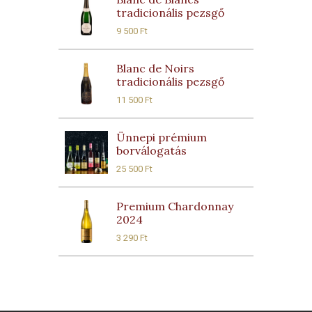
tradicionális pezsgő
9 500
Ft
Blanc de Noirs
tradicionális pezsgő
11 500
Ft
Ünnepi prémium
borválogatás
25 500
Ft
Premium Chardonnay
2024
3 290
Ft