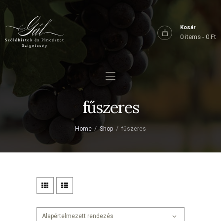
Főoldal
Rólunk
Kosár
0 items
-
0 Ft
Birtokaink
Shop
Kapcsolat
fűszeres
Home
Shop
fűszeres