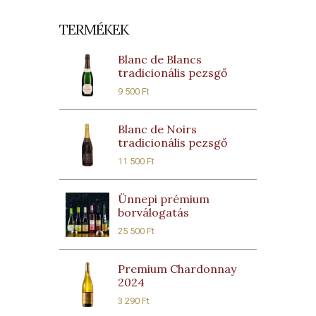
TERMÉKEK
Blanc de Blancs
tradicionális pezsgő
9 500
Ft
Blanc de Noirs
tradicionális pezsgő
11 500
Ft
Ünnepi prémium
borválogatás
25 500
Ft
Premium Chardonnay
2024
3 290
Ft