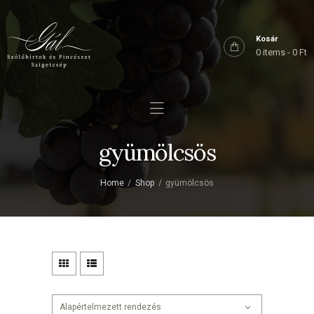
Főoldal
Rólunk
Kosár
0 items
-
0 Ft
Birtokaink
Shop
Kapcsolat
gyümölcsös
Home
Shop
gyümölcsös