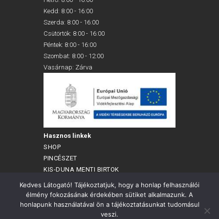
Kedd: 8:00 - 16:00
Szerda: 8:00 - 16:00
Csütörtök: 8:00 - 16:00
Péntek: 8:00 - 16:00
Szombat: 8:00 - 12:00
Vasárnap: Zárva
Hasznos linkek
SHOP
PINCÉSZET
KIS-DUNA MENTI BIRTOK
BALATON-FELVIDÉKI BIRTOK
Kedves Látogató! Tájékoztatjuk, hogy a honlap felhasználói
ÁLTALÁNOS SZERZŐDÉSI FELTÉTELEK
élmény fokozásának érdekében sütiket alkalmazunk. A
ADATVÉDELMI TÁJÉKOZTATÓ
honlapunk használatával ön a tájékoztatásunkat tudomásul
veszi.
PÁLYÁZATOK