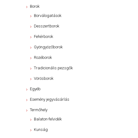
Borok
Borválogatások
Desszertborok
Fehérborok
Gyöngyözőborok
Rozéborok
Tradicionális pezsgők
Vörösborok
Egyéb
Esemény jegyvásárlás
Termőhely
Balaton-felvidék
Kunság