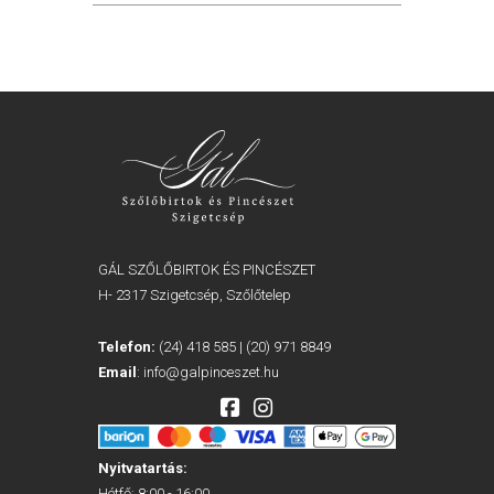
GÁL SZŐLŐBIRTOK ÉS PINCÉSZET
H- 2317 Szigetcsép, Szőlőtelep
Telefon:
(24) 418 585
|
(20) 971 8849
Email
:
info@galpinceszet.hu
Nyitvatartás:
Hétfő: 8:00 - 16:00