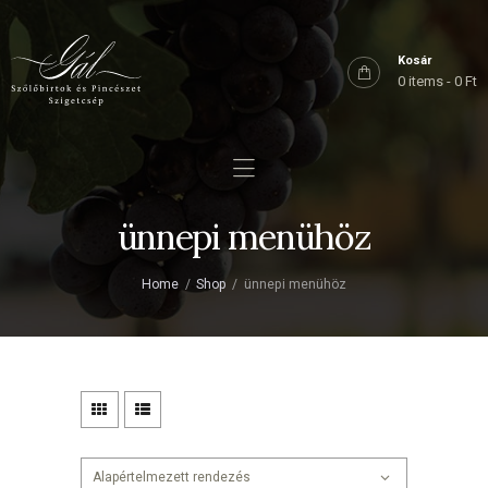
Főoldal
Rólunk
Kosár
0 items
-
0 Ft
Birtokaink
Shop
Kapcsolat
ünnepi menühöz
Home
Shop
ünnepi menühöz