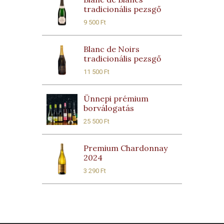
tradicionális pezsgő
9 500
Ft
Blanc de Noirs
tradicionális pezsgő
11 500
Ft
Ünnepi prémium
borválogatás
25 500
Ft
Premium Chardonnay
2024
3 290
Ft