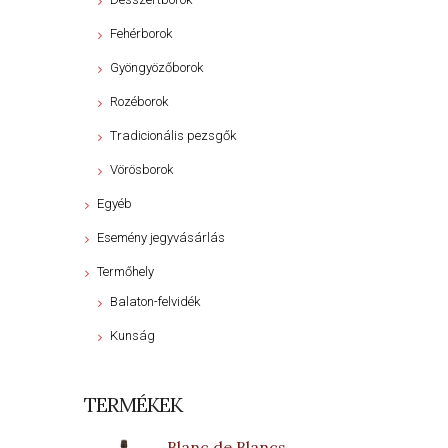
Fehérborok
Gyöngyözőborok
Rozéborok
Tradicionális pezsgők
Vörösborok
Egyéb
Esemény jegyvásárlás
Termőhely
Balaton-felvidék
Kunság
TERMÉKEK
Blanc de Blancs