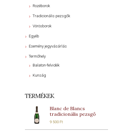
Rozéborok
Tradicionális pezsgők
Vörösborok
Egyéb
Esemény jegyvásárlás
Termőhely
Balaton-felvidék
Kunság
TERMÉKEK
Blanc de Blancs
tradicionális pezsgő
9 500
Ft