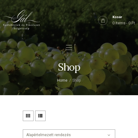
Főoldal
Rólunk
Kosár
0 items
-
0 Ft
Birtokaink
Shop
Kapcsolat
Shop
Home
Shop