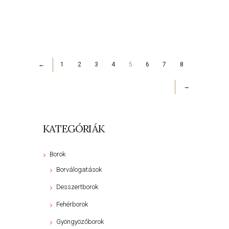
1
2
3
4
5
6
7
8
←
→
KATEGÓRIÁK
Borok
Borválogatások
Desszertborok
Fehérborok
Gyöngyözőborok