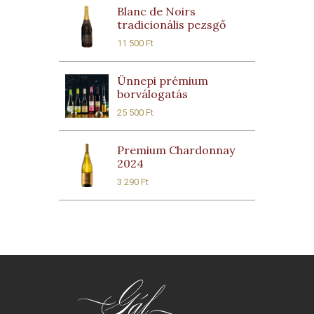
Blanc de Noirs
tradicionális pezsgő
11 500
Ft
Ünnepi prémium
borválogatás
25 500
Ft
Premium Chardonnay
2024
3 290
Ft