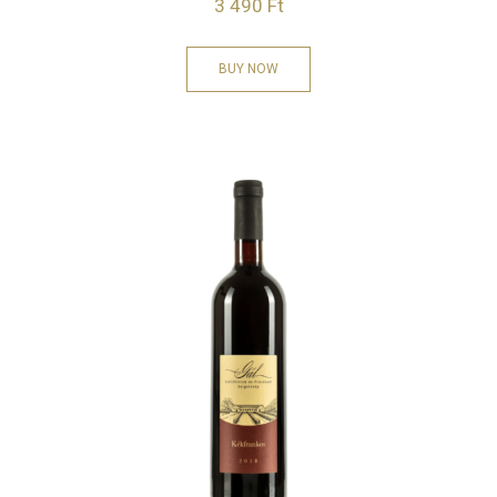
3 490
Ft
BUY NOW