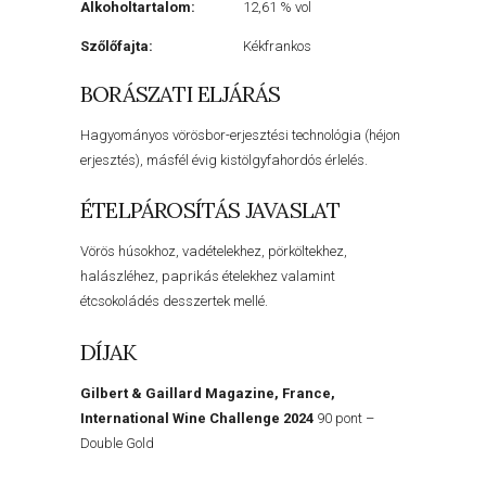
Alkoholtartalom:
12,61 % vol
Szőlőfajta:
Kékfrankos
BORÁSZATI ELJÁRÁS
Hagyományos vörösbor-erjesztési technológia (héjon
erjesztés), másfél évig kistölgyfahordós érlelés.
ÉTELPÁROSÍTÁS JAVASLAT
Vörös húsokhoz, vadételekhez, pörköltekhez,
halászléhez, paprikás ételekhez valamint
étcsokoládés desszertek mellé.
DÍJAK
Gilbert & Gaillard Magazine, France,
International Wine Challenge 2024
90 pont –
Double Gold