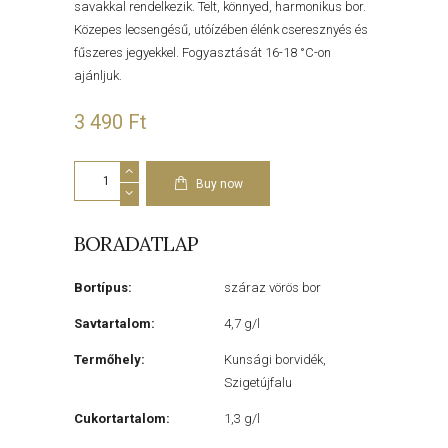
savakkal rendelkezik. Telt, könnyed, harmonikus bor.
Közepes lecsengésű, utóízében élénk cseresznyés és
fűszeres jegyekkel. Fogyasztását 16-18 °C-on
ajánljuk.
3 490
Ft
Kékfrankos
2020
Buy now
mennyiség
BORADATLAP
Bortípus:
száraz vörös bor
Savtartalom:
4,7 g/l
Termőhely:
Kunsági borvidék,
Szigetújfalu
Cukortartalom:
1,3 g/l