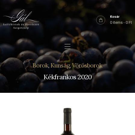
Főoldal
Rólunk
Kosár
0 items
-
0 Ft
Birtokaink
Shop
Kapcsolat
Borok
,
Kunság
,
Vörösborok
Kékfrankos 2020