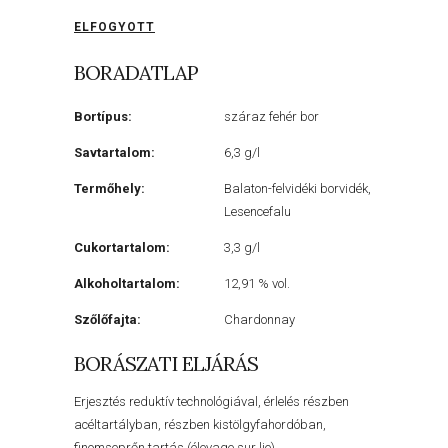
ELFOGYOTT
BORADATLAP
Bortípus:
száraz fehér bor
Savtartalom:
6,3 g/l
Termőhely:
Balaton-felvidéki borvidék,
Lesencefalu
Cukortartalom:
3,3 g/l
Alkoholtartalom:
12,91 % vol.
Szőlőfajta:
Chardonnay
BORÁSZATI ELJÁRÁS
Erjesztés reduktív technológiával, érlelés részben
acéltartályban, részben kistölgyfahordóban,
finomseprőn tartás (élevage sur lie).