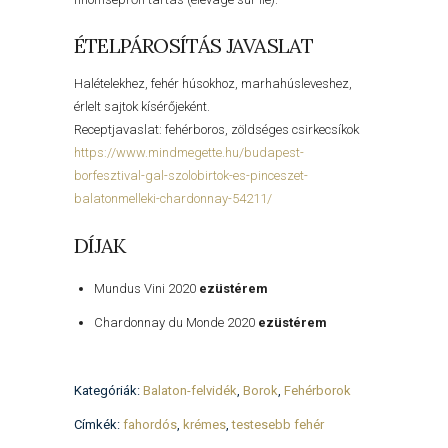
ÉTELPÁROSÍTÁS JAVASLAT
Halételekhez, fehér húsokhoz, marhahúsleveshez,
érlelt sajtok kísérőjeként.
Receptjavaslat: fehérboros, zöldséges csirkecsíkok
https://www.mindmegette.hu/budapest-
borfesztival-gal-szolobirtok-es-pinceszet-
balatonmelleki-chardonnay-54211/
DÍJAK
Mundus Vini 2020
ezüstérem
Chardonnay du Monde 2020
ezüstérem
Kategóriák:
Balaton-felvidék
,
Borok
,
Fehérborok
Címkék:
fahordós
,
krémes
,
testesebb fehér