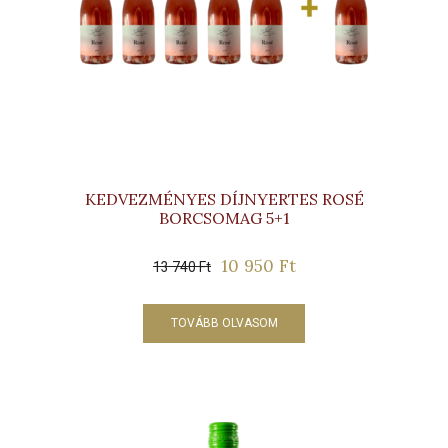
KEDVEZMÉNYES DÍJNYERTES ROSÉ
BORCSOMAG 5+1
10 950
Ft
Original
Current
13 740
Ft
price
price
was:
is:
TOVÁBB OLVASOM
13
10
740 Ft.
950 Ft.