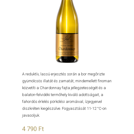
A reduktív, lassú erjesztés során a bor megőrizte
gyümölcsös illatát és zamatát, mindemellett finoman
közvetíti a Chardonnay fajta jellegzetességét és a
balaton-felvidéki termőhely kiváló adottságait, a
fahordós érlelés pörkölési aromáival, ízjegyeivel
diszkréten kiegészülve. Fogyasztását 11-12 °C-on
javasoljuk.
4 790
Ft