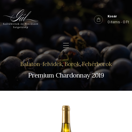
Főoldal
Rólunk
Kosár
0 items
-
0 Ft
Birtokaink
Shop
Kapcsolat
Balaton-felvidék
,
Borok
,
Fehérborok
Premium Chardonnay 2019